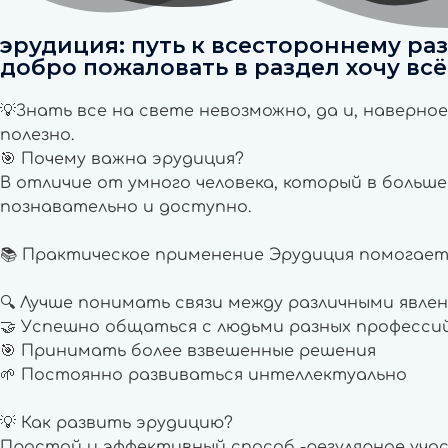
эрудиция: путь к всестороннему ра
добро пожаловать в раздел хочу всё
💡Знать все на свете невозможно, да и, наверно
полезно.
🎯 Почему важна эрудиция?
В отличие от умного человека, который в больш
познавательно и доступно.
📚 Практическое применение Эрудиция помогает
🔍 Лучше понимать связи между различными явле
🤝 Успешно общаться с людьми разных професси
🎯 Принимать более взвешенные решения
🌱 Постоянно развиваться интеллектуально
💡 Как развить эрудицию?
Простой и эффективный способ -регулярное учас