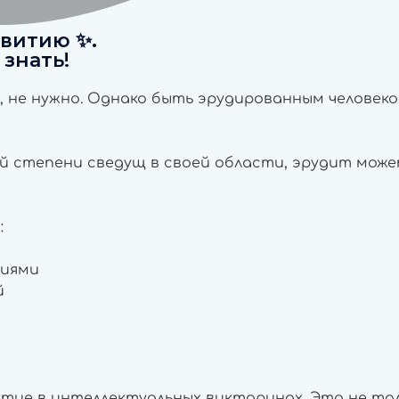
звитию ✨.
 знать!
е, не нужно. Однако быть эрудированным человеко
ей степени сведущ в своей области, эрудит мож
:
ниями
й
тие в интеллектуальных викторинах. Это не толь