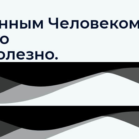
Загадки
Ребусы
Задачи
Где логика?
нным Человеком
Но
олезно.